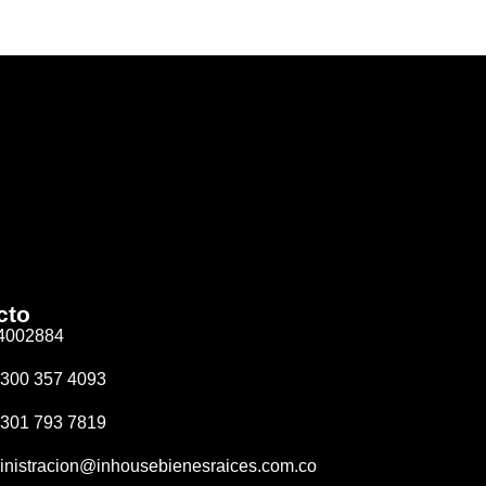
cto
4002884
 300 357 4093
 301 793 7819
inistracion@inhousebienesraices.com.co