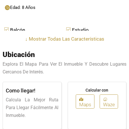
Edad: 8 Años
Balcón
Estudio
↓
Mostrar Todas Las Características
Citófono
Planta Eléctrica
Ubicación
Piso En Cerámica
Salón De Juegos
Explora El Mapa Para Ver El Inmueble Y Descubre Lugares
Cercanos De Interés.
Zona De Bbq
Cómodas Vias De
Acceso
Como llegar!
Calcular con
Calcula La Mejor Ruta
Closet
Sala-Comedor
Maps
Waze
Para Llegar Fácilmente Al
Inmueble.
Parqueadero Visitantes
Portería/Vigilancia