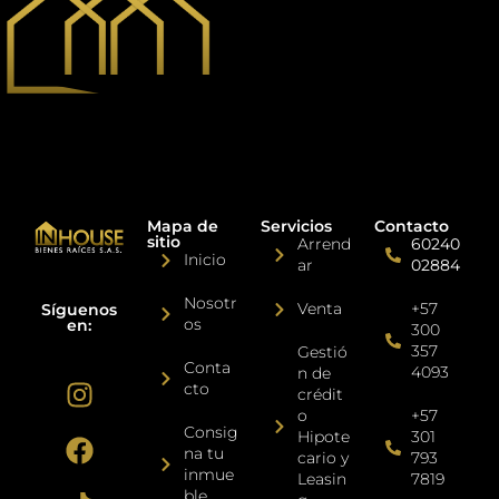
Mapa de
Servicios
Contacto
sitio
Arrend
60240
Inicio
ar
02884
Nosotr
Venta
+57
Síguenos
os
en:
300
357
Gestió
Conta
4093
n de
cto
crédit
o
+57
Consig
Hipote
301
na tu
cario y
793
inmue
Leasin
7819
ble