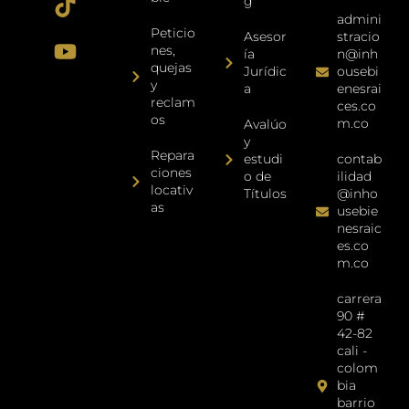
g
admini
Peticio
Asesor
stracio
nes,
ía
n@inh
quejas
Jurídic
ousebi
y
a
enesrai
reclam
ces.co
os
m.co
Avalúo
y
Repara
estudi
contab
ciones
o de
ilidad
locativ
Títulos
@inho
as
usebie
nesraic
es.co
m.co
carrera
90 #
42-82
cali -
colom
bia
barrio