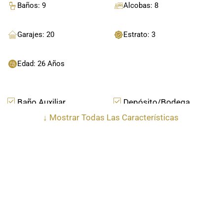
Baños: 9
Alcobas: 8
Garajes: 20
Estrato: 3
Edad: 26 Años
Baño Auxiliar
Depósito/Bodega
↓
Mostrar Todas Las Características
Vestier
Citófono
Ubicación
Jardín
Planta Eléctrica
Explora El Mapa Para Ver El Inmueble Y Descubre Lugares
Cercanos De Interés.
Acceso Pavimentado
Kiosko
Como llegar!
Calcular con
Aire Acondicionado
Comedor Auxiliar