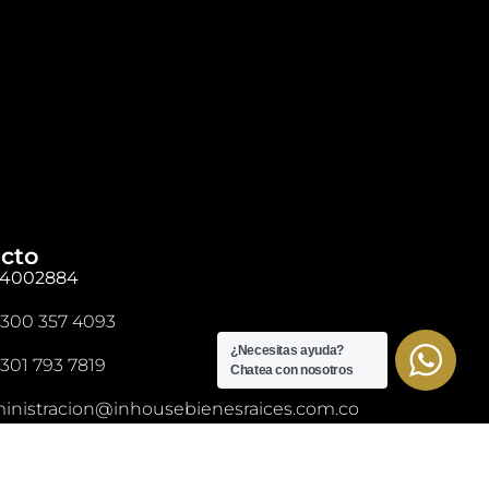
cto
4002884
 300 357 4093
¿Necesitas ayuda?
 301 793 7819
Chatea con nosotros
inistracion@inhousebienesraices.com.co
tabilidad@inhousebienesraices.com.co