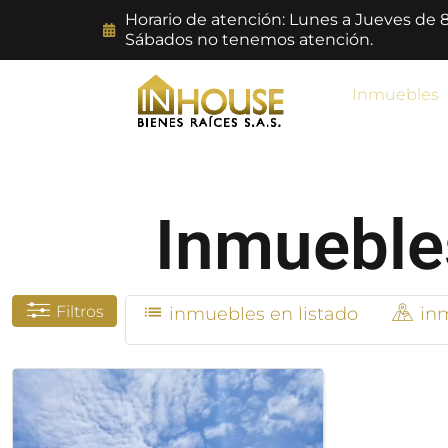
Horario de atención: Lunes a Jueves de 
Sábados no tenemos atención.
Inmuebles
Inmuebles
Filtros
inmuebles en listado
inm