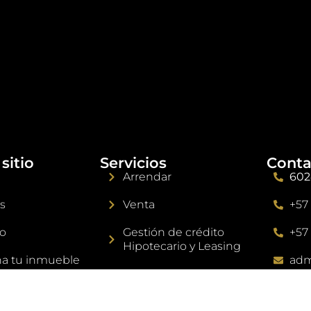
sitio
Servicios
Conta
Arrendar
602
s
Venta
+57
o
Gestión de crédito
+57
Hipotecario y Leasing
a tu inmueble
adm
Asesoría Jurídica
es, quejas y
con
os
Avalúo y estudio de