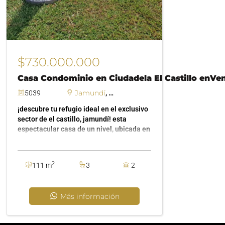
$730.000.000
Casa Condominio en Ciudadela El Castillo enVe
Jamundí
Ciudadela El Castillo
5039
,
¡descubre tu refugio ideal en el exclusivo
sector de el castillo, jamundí! esta
espectacular casa de un nivel, ubicada en
un condominio privilegiado, te espera con
un diseño moderno y acabados
personalizados. imagina disfrutar de
2
111 m
3
2
amplios espacios como la sala comedor y
la sala social, una cocina integral estilo
americano totalmente equipada (con
Más información
horno, microondas y un nevecon nuevo), y
tres confortables habitaciones,
incluyendo una principal con baño y