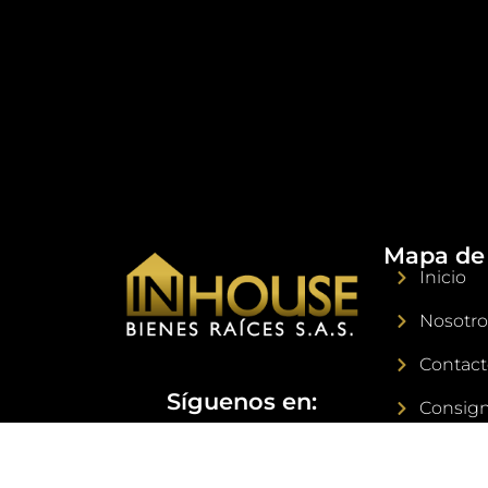
vestier. detalles únicos como la
ampliación en la habitación principal y
zona de oficios, una terraza cubierta y
angeada para disfrutar del aire libre sin
preocupaciones, tres aires
acondicionados y electrodomésticos
nuevos (lavadora y calentador) hacen de
esta propiedad una joya lista para
habitar. con parqueadero para 2 o 3
vehículos, esta casa de 110.54 m²
construidos en un lote de 313.74 m² te
ofrece un ambiente fresco, privado y con
Mapa de 
zonas verdes para tu disfrute. el
Inicio
condominio, con una administración de
$485.000 y un valor de venta de $730
Nosotro
millones, complementa este estilo de
vida con amenidades de primera clase:
Contact
piscinas para adultos y niños, jacuzzi,
Síguenos en:
cancha de futbol, turco, salón social,
Consign
parques infantiles, zona para bañar
mascotas y senderos peatonales. vive en
Peticion
un entorno seguro y tranquilo, diseñado
reclam