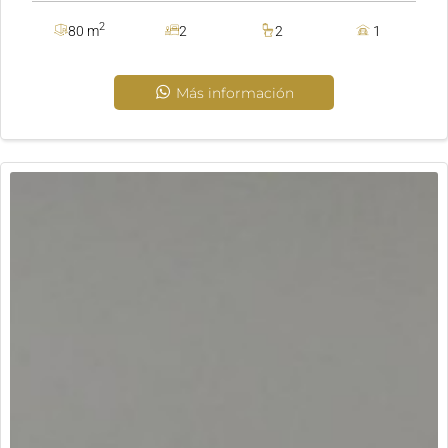
remodela a tu gusto, no pierdas la oportunidad de hacer de
2
80 m
2
2
1
esta casa tu nuevo hogar. ¡contáctanos para más
información! valor venta $150.000.000
Más información