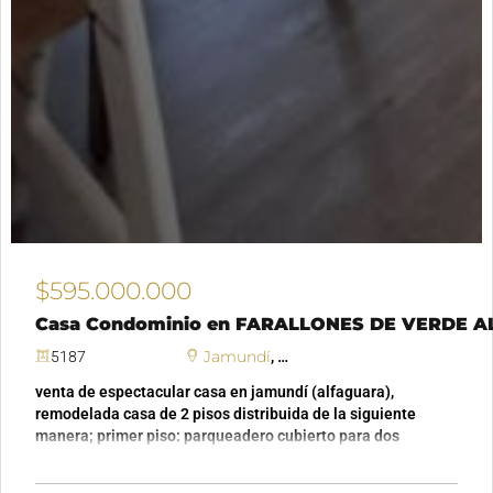
$595.000.000
Casa Condominio en FARALLONES DE VERDE 
Jamundí
FARALLONES DE VERDE A
5187
,
venta de espectacular casa en jamundí (alfaguara),
remodelada casa de 2 pisos distribuida de la siguiente
manera; primer piso: parqueadero cubierto para dos
vehículos , en el parqueadero hay instalaciones de energía
220 para colocar cargador de carro eléctrico, sala-comedor,