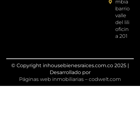
mbia
barrio
valle
del lili
oficin
a 201
© Copyright inhousebienesraices.com.co 2025 |
Desarrollado por
Páginas web inmobiliarias – codwelt.com