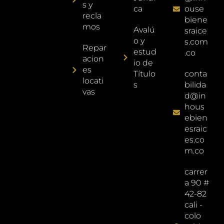
s y
ca
ouse
recla
biene
mos
Avalú
sraice
o y
s.com
Repar
estud
.co
acion
io de
es
Título
conta
locati
s
bilida
vas
d@in
hous
ebien
esraic
es.co
m.co
carrer
a 90 #
42-82
cali -
colo