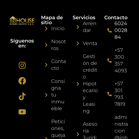
Mapa de
Servicios
Contacto
sitio
Arren
6024
Inicio
dar
0028
84
Síguenos
Nosot
Venta
en:
ros
+57
Gesti
300
Conta
ón de
357
cto
crédit
4093
o
Consi
Hipot
+57
gna
ecario
301
tu
y
793
inmu
Leasi
7819
eble
ng
admi
Petici
Aseso
nistra
ones,
ría
cion
queja
Jurídi
@inh