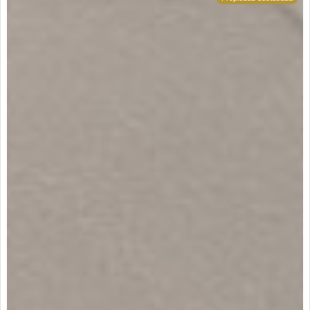
comunitario y vigilancia privada 24/7 para tu total
seguridad. su ubicación en valle del lili es privilegiada,
permitiéndote vivir en un sector plano, fresco y
residencial, con acceso inmediato a transporte, centros
comerciales y clínicas. aprovecha esta excelente
oportunidad por un canon de $1.400.000 cop
(administración incluida). ¡contáctanos ahora en
inhouse bienes raíces y agenda tu visita!