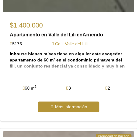
$1.400.000
Apartamento en Valle del Lili enArriendo
5176
Cali
,
Valle del Lili
inhouse bienes raíces tiene en alquiler este acogedor
apartamento de 60 m² en el condominio primavera del
lili, un conjunto residencial ya consolidado y muy bien
habitado en el sur de cali. ubicado en un tercer piso
con ascensor, el apartamento destaca por su
distribución inteligente y frescura: cuenta con sala-
2
60 m
3
2
comedor conectada a un agradable balcón con vista
mixta (interna y externa), cocina integral, zona de
oficios independiente y baño social. ofrece 3
Más información
habitaciones: la principal con clóset y baño privado, y
dos auxiliares (una de ellas con clóset). el condominio,
reconocido por su ambiente tranquilo y excelente
mantenimiento, ofrece áreas comunes ideales para el
descanso, como piscina, zona infantil, parqueadero
Propiedad destacada