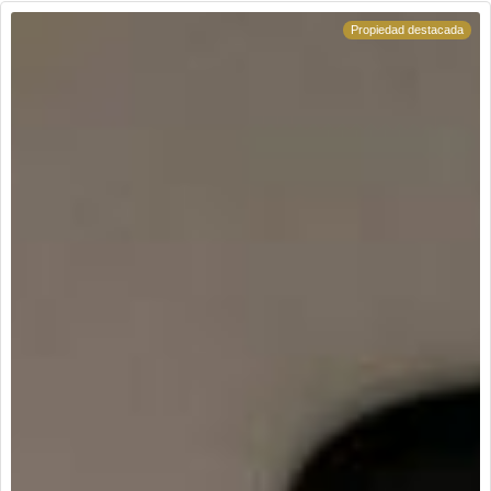
inversión o vivienda propia en un sector de alta
Propiedad destacada
valorización.