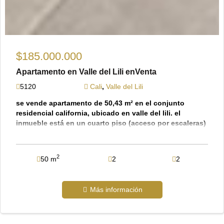
$185.000.000
Apartamento en Valle del Lili enVenta
5120
Cali
,
Valle del Lili
se vende apartamento de 50,43 m² en el conjunto
residencial california, ubicado en valle del lili. el
inmueble está en un cuarto piso (acceso por escaleras)
y cuenta con 2 habitaciones con clóset, la principal con
su propio baño, además de un baño social. tiene una
sala-comedor amplia, cocina integral y zona de oficios.
2
50 m
2
2
el conjunto es muy completo y seguro; cuenta con
vigilancia 24/7, piscinas para adultos y niños, cancha,
salón social y parqueadero comunitario. es un lugar
Más información
fresco, bien ubicado y cercano a centros comerciales,
transporte público y restaurantes en el sur de cali. el
precio es de 185 millones y paga una administración
mensual de $219.000. es una opción ideal para