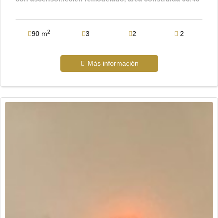
mts, cuenta con una hermosa cocina integral , sala-
comedor, sala de tv o estudio, balcón, 3 habitaciones,
la principal con baño y closet, habitaciónes auxiliares
2
90 m
3
2
2
con closet, baño auxiliar completo, zona de ropas
independiente. doble parqueadero propio lineal amplio
en sótano y depósito. el ascensor llega al sotano. valor
Más información
admón. $650.000 valor venta $540.000.000. el
apartamento esta remodelado pisos en porcelanato,
cocina y baños.el conjunto cuenta con doble ascensor
por torre, vigilancia privada, zonas verdes, salón social,
gimnasio, zona de juegos infantiles, piscina para
adultos y niños. ubicado en un sector muy tranquilo,
cerca de parques, colegios, universidades,
supermercados, tiendas, gimnasios y centros
comerciales.