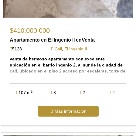
$410.000.000
Apartamento en El Ingenio II enVenta
5128
Cali
,
El Ingenio II
venta de hermoso apartamento con excelente
ubicación en el barrio ingenio 2, al sur de la ciudad de
cali, ubicado en el piso 2 acceso por escaleras, torre de
5 pisos, cuenta con un área construida de 107 metros,
en los cuales encontramos , sala-comedor, amplia
cocina integral cuenta con gas propano, zona de
2
107 m
3
2
2
oficios, hall de alcobas, 2 habitaciones auxiliares, baño
social, habitación principal con baño, closet, terraza.
parqueadero doble lineal cubierto. el edificio no cuenta
Más información
seguridad privada. valor administración $470.000. valor
venta $410.000.000