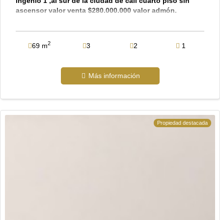
ingenio 1 ,al sur de la ciudad de cali cuarto piso sin
ascensor valor venta $280.000.000 valor admón.
$450.000 área 69 m2 consta de (2) habitaciones mas
estudio o tercera habitación todas con closet, (2)
baños , uno en la habitación principal, sala comedor
2
69 m
3
2
1
cocina integral grande, zona de oficios .el apartamento
es fresco, buena luz natural con vista interna y
parqueadero asignado la unidad con excelente
Más información
ubicación frente el parque del ingenio , portería y
vigilancia con circuito cerrado, piscinas, salón social,
parqueadero visitantes. el sector arborizado vías de
fácil acceso, cerca a unicentro y centros comerciales.
todo el apartamento con iluminación led
Propiedad destacada